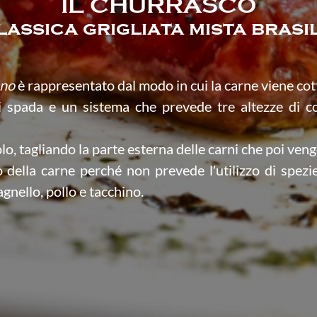
IL CHURRASCO
lassica grigliata mista brasi
ano
è rappresentato dal modo in cui la carne viene cott
 di spada e un sistema che prevede tre altezze di c
lo, tagliando la parte esterna delle carni che poi ven
o della carne perché non prevede l′utilizzo di spez
agnello, pollo e tacchino.