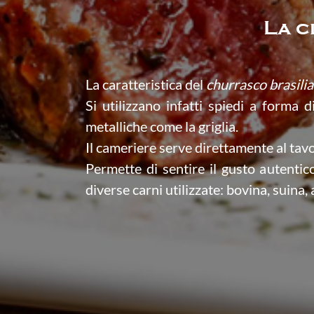
La c
La caratteristica del
churrasco brasili
Si utilizzano infatti spiedi a forma
metalliche come la griglia.
Il cameriere serve direttamente al tavo
Permette di sentire il gusto autentic
diverse carni utilizzate: bovina, suina, 