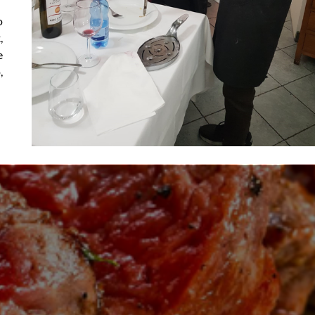
o
,
e
,