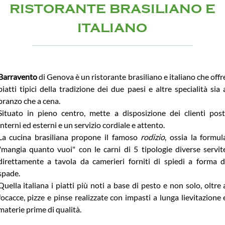
RISTORANTE BRASILIANO E
ITALIANO
Barravento
di Genova è un ristorante brasiliano e italiano che offr
piatti tipici della tradizione dei due paesi e altre specialità sia 
pranzo che a cena.
Situato in pieno centro, mette a disposizione dei clienti post
interni ed esterni e un servizio cordiale e attento.
La cucina brasiliana propone il famoso
rodizio
, ossia la formul
"mangia quanto vuoi" con le carni di 5 tipologie diverse servit
direttamente a tavola da camerieri forniti di spiedi a forma d
spade.
Quella italiana i piatti più noti a base di pesto e non solo, oltre 
focacce, pizze e pinse realizzate con impasti a lunga lievitazione 
materie prime di qualità.