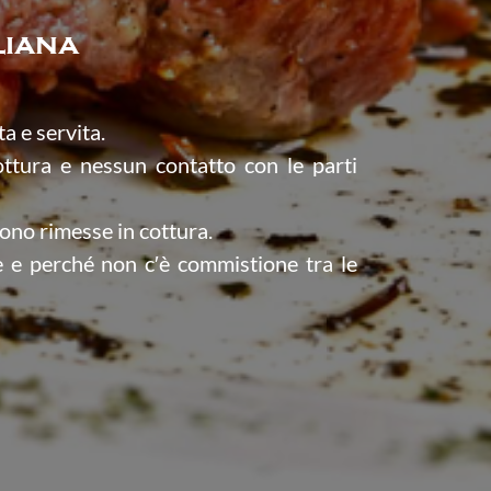
liana
a e servita.
ottura e nessun contatto con le parti
gono rimesse in cottura.
ie e perché non c′è commistione tra le