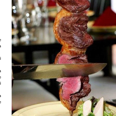
e
a
i
a
e
i
a
e