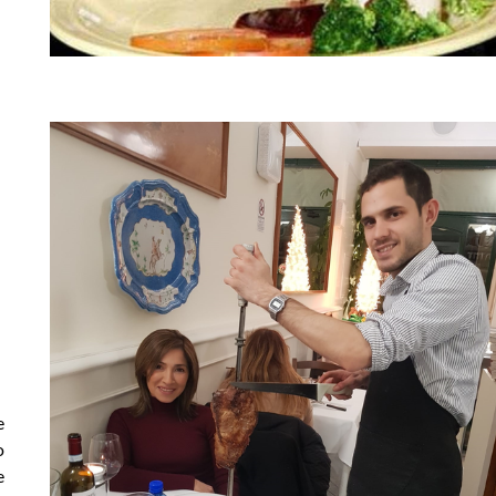
e
o
e